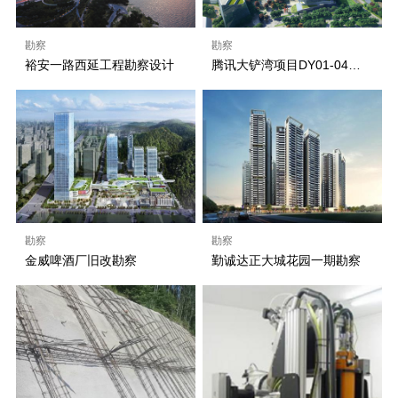
勘察
勘察
裕安一路西延工程勘察设计
腾讯大铲湾项目DY01-04地块、DY01-05地块、市政道路和市政设施详细勘察工程
勘察
勘察
金威啤酒厂旧改勘察
勤诚达正大城花园一期勘察