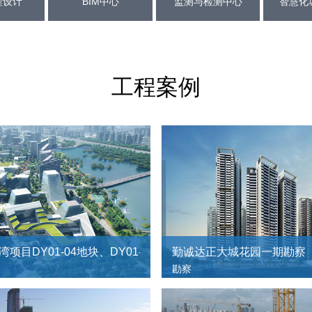
程设计
BIM中心
监测与检测中心
工程案例
湾项目DY01-04地块、DY01-05地块、市政道路和市政设施详
勤诚达正大城花园一期勘察
勘察