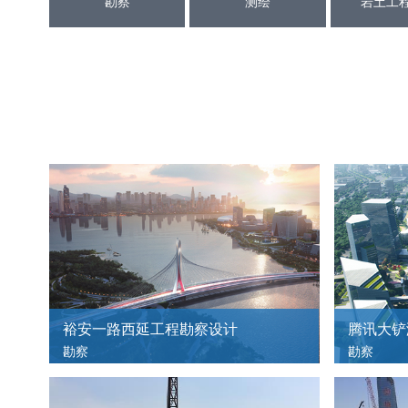
勘察
测绘
岩土工
市规自局领导一行莅临我司检查安全生产工作
2023.02.02
裕安一路西延工程勘察设计
腾讯大铲
勘察
勘察