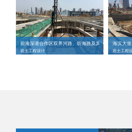
小镇党委上门指导相关党建工作及活动
2022.11.17
前海深港合作区双界河路、听海路及其地下道路（南
海滨大道
岩土工程设计
岩土工程
市、区领导一行莅临我司调研指导
2022.09.20