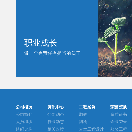
职业成长
做一个有责任有担当的员工
深综勘举办2022年新员工入职欢迎、拜师仪式及入职培训
2022.07.20
公司概况
资讯中心
工程案例
荣誉资质
公司简介
公司动态
勘察
资质证书
人员组织
行业动态
测绘
企业荣誉
组织架构
相关政策
岩土工程设计
获奖工程