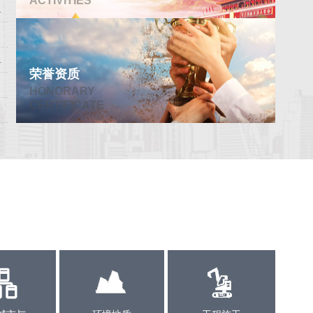
ACTIVITIES
荣誉资质
HONORARY
CERTIFICATE