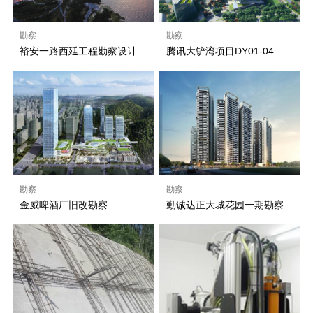
勘察
勘察
裕安一路西延工程勘察设计
腾讯大铲湾项目DY01-04地块、DY01-05地块、市政道路和市政设施详细勘察工程
勘察
勘察
金威啤酒厂旧改勘察
勤诚达正大城花园一期勘察