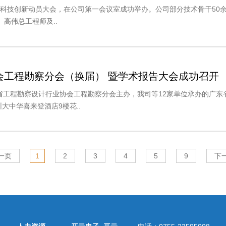
暨科技创新动员大会，在公司第一会议室成功举办。公司部分技术骨干50
高伟总工程师及..
会工程勘察分会（换届） 暨学术报告大会成功召开
省工程勘察设计行业协会工程勘察分会主办，我司等12家单位承办的广东
大中华喜来登酒店9楼花..
一页
1
2
3
4
5
9
下