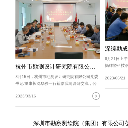
6月21日上
揭牌暨科技
杭州市勘测设计研究院有限公司一行莅临我司调研交流
功举办。公司
3月15日，杭州市勘测设计研究院有限公司党委
2023/06/21
上视频方式
书记/董事长沈华骏一行莅临我司调研交流，公
事长、高伟总
司管理班子及相关负责人参加座谈。 我司总经
2023/03/16
理王双龙对杭勘院一行表示热烈的欢迎，表示此
次调研交流是促进双方友好沟..
深圳市勘察测绘院（集团）有限公司