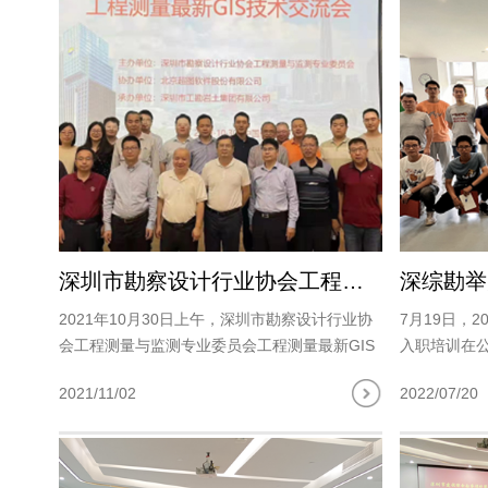
深圳市勘察设计行业协会工程测量与监测专业委员会工程测量最新GIS技术交流会成功举办
2021年10月30日上午，深圳市勘察设计行业协
7月19日，
会工程测量与监测专业委员会工程测量最新GIS
入职培训在
技术交流会在工勘大厦11楼多功能厅举行。本次
各职能部门、
2021/11/02
2022/07/20
技术交流会由副主任委员郭清同志主持，16家单
加。 欢迎
位共78名技术员参..
词，对新员工