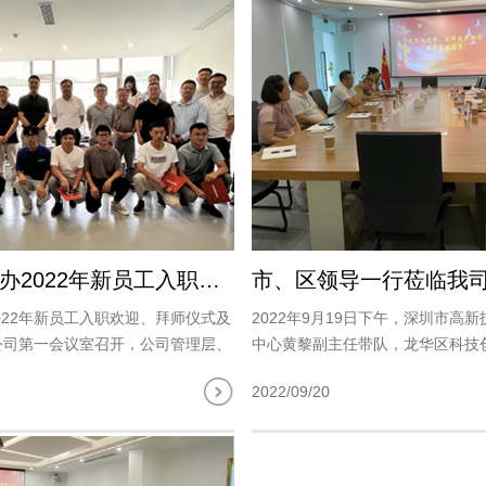
深综勘举办2022年新员工入职欢迎、拜师仪式及入职培训
2022年新员工入职欢迎、拜师仪式及
2022年9月19日下午，深圳市高
公司第一会议室召开，公司管理层、
中心黄黎副主任带队，龙华区科技
专业公司及新员工等近30余人参
朱小宁一行来我司调研指导，与我
2022/09/20
会上，公司总经理王双龙首先致欢迎
龙、副总经理张先亮、郝埃俊、财
加入深综勘这..
举行亲切座谈。 朱小宁副..