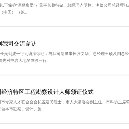
（以下简称“深勘集团”）董事长蔡衍钻、总经理齐明柱、测绘公司总经理张
中国） （以..
到我司交流参访
事长吴剑波一行到访深综勘，与我司副董事长张文华、总经理王硕及副总
先对中岩大地吴剑波一行..
深圳经济特区工程勘察设计大师颁证仪式
，深圳市专家人才联合会会长孟建民院士，市人大常委会副主任、市科协主席
自本市勘察、设计、施..