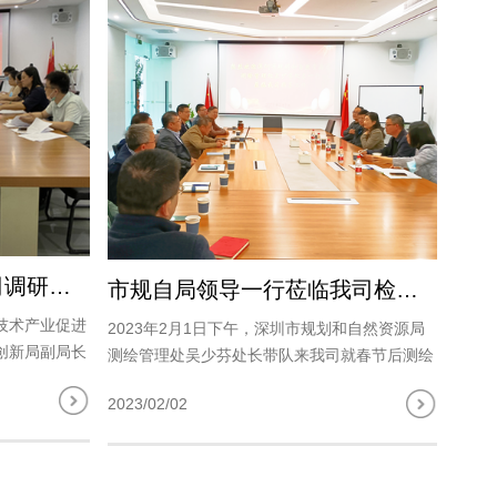
市、区领导一行莅临我司调研指导
市规自局领导一行莅临我司检查安全生产工作
新技术产业促进
2023年2月1日下午，深圳市规划和自然资源局
创新局副局长
测绘管理处吴少芬处长带队来我司就春节后测绘
司总经理王双
安全生产工作进行检查和指导，并就测绘行业，
2023/02/02
务总监蔡阳虹
尤其是地理信息产业的发展动向进行了深入的交
流，我司王双龙总经理携经营..