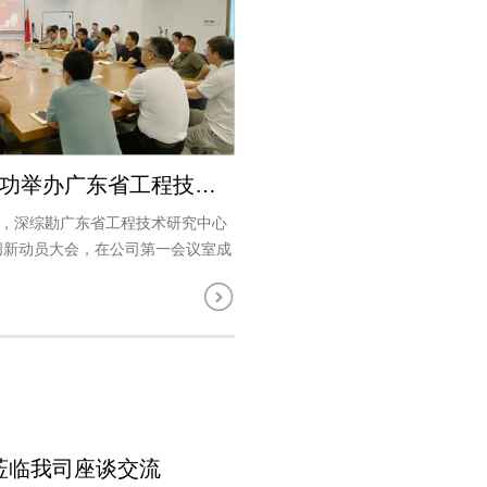
深综勘成功举办广东省工程技术研究中心揭牌暨科技创新动员会
午，深综勘广东省工程技术研究中心
创新动员大会，在公司第一会议室成
部分技术骨干50余人，以现场或线
参加会议。 会上，我司张文华副董
工程师及..
莅临我司座谈交流