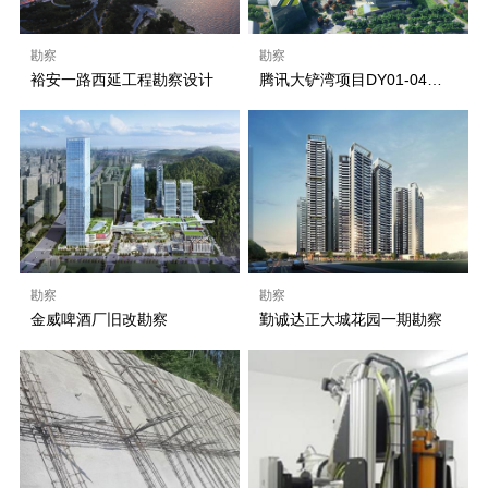
勘察
勘察
裕安一路西延工程勘察设计
腾讯大铲湾项目DY01-04地块、DY01-05地块、市政道路和市政设施详细勘察工程
勘察
勘察
金威啤酒厂旧改勘察
勤诚达正大城花园一期勘察