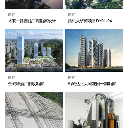
勘察
勘察
裕安一路西延工程勘察设计
腾讯大铲湾项目DY01-04地块、DY01-05地块、市政道路和市政设施详细勘察工程
勘察
勘察
金威啤酒厂旧改勘察
勤诚达正大城花园一期勘察