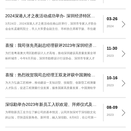
挥企业协同优势进行座谈交流。 我司副董事长张文华首先对中岩大地
吴剑波一行..
2024深港人才之夜活动成功举办- 深圳经济特区工程勘察设计大师颁证仪式
03-26
3月24日，2024深港人才之夜活动在南山区举行，深圳市专家人才联合
2024
会会长孟建民院士，市人大常委会副主任、市科协主席蒋宇扬、市住建
局副局长郭晓宁、市人社局副局长马艳等领导嘉宾及来自本市勘察、设
计、施..
喜报：我司张先亮副总经理获评2023年深圳经济特区工程勘察设计大师
11-30
为打造粤港澳大湾区勘察设计人才高地，推动深圳建设高质量发展全球
2023
标杆城市，今年9月开始，深圳市勘察设计行业协会、深圳市专家人才
联合会联合主办，深圳市土木建筑学会、深圳市城市规划协会、深圳市
装饰行业协会..
喜报：热烈祝贺我司总经理王双龙评获中国测绘学会第二批“工程测量工匠”
10-16
为大力弘扬工匠精神，推动建设一支知识型、技能型、创新型工程测量
2023
人才队伍，促进工程测量行业发展，服务国家高质量发展，中国测绘学
会依据《工程测量工匠推选办法》，于今年9月开展了第二批工程测量
工匠评选工作..
深综勘举办2023年新员工入职欢迎、拜师仪式及入职培训
08-09
为帮助新员工全方位了解公司的基本情况，认同并加深对于深综勘文化
2023
的认知，尽快适应新角色、新环境，融入深综勘。8月8日，在公司第一
会议室召开2023年新员工入职欢迎、拜师仪式及入职培训，公司管理
层、各职..