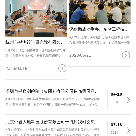
深综勘成功举办广东省工程技术研究中心揭牌暨科技创新动员会
6月21日上午，深综勘广东省工程技术研究中
杭州市勘测设计研究院有限公司一行莅临我司调研交流
心揭牌暨科技创新动员大会，在公司第一会议
室成功举办。公司部分技术骨干50余人，以
3月15日，杭州市勘测设计研究院有限公司党
现场或线上视频方式参加会议。 会上，我司
2023/06/21
委书记/董事长沈华骏一行莅临我司调研交
张文华副董事长、高伟总工程师及..
流，公司管理班子及相关负责人参加座谈。
我司总经理王双龙对杭勘院一行表示热烈的欢
2023/03/16
迎，表示此次调研交流是促进双方友好沟..
深圳市勘察测绘院（集团）有限公司莅临我司座谈交流
04-18
4月17日下午，深圳市勘察测绘院（集团）有限公司（以下简称“深勘集
2025
团”）董事长蔡衍钻、总经理齐明柱、测绘公司总经理张加粮、咨询公
司总经理贾海鹏等相关部门负责人莅临开云电子_开云（中国） （以..
北京中岩大地科技股份有限公司一行到我司交流参访
07-18
7月17日下午，北京中岩大地科技股份有限公司副董事长吴剑波一行到
2024
访深综勘，与我司副董事长张文华、总经理王硕及副总经理易宙子就发