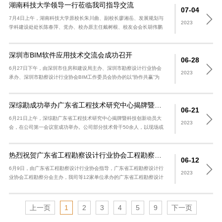
湖南科技大学领导一行莅临我司指导交流
07-04
7月4日上午，湖南科技大学原校长朱川曲、副校长廖湘岳、发展规划与
2023
学科建设处处长陈春萍、党办、校办原主任戴树根、校友会会长胡伟鹏
及多位校友代表一行莅临我司进行座谈交流，我司总经理助理易宙子热
情接待，欢..
深圳市BIM软件应用技术交流会成功召开
06-28
6月27日下午，由深圳市住房和建设局主办、深圳市勘察设计行业协会
2023
承办、深圳市勘察设计行业协会BIM工作委员会协办的以“协作共赢”为
主题的2023年深圳市BIM软件技术交流会在福田区甘泉路近..
深综勘成功举办广东省工程技术研究中心揭牌暨科技创新动员会
06-21
6月21日上午，深综勘广东省工程技术研究中心揭牌暨科技创新动员大
2023
会，在公司第一会议室成功举办。公司部分技术骨干50余人，以现场或
线上视频方式参加会议。 会上，我司张文华副董事长、高伟总工程师
及..
热烈祝贺广东省工程勘察设计行业协会工程勘察分会（换届） 暨学术报告大会成功召开
06-12
6月9日，由广东省工程勘察设计行业协会指导，广东省工程勘察设计行
2023
业协会工程勘察分会主办，我司等12家单位承办的广东省工程勘察设计
行业协会工程勘察分会（换届）暨学术报告大会在深圳大中华喜来登酒
店9楼花..
上一页
1
2
3
4
5
9
下一页