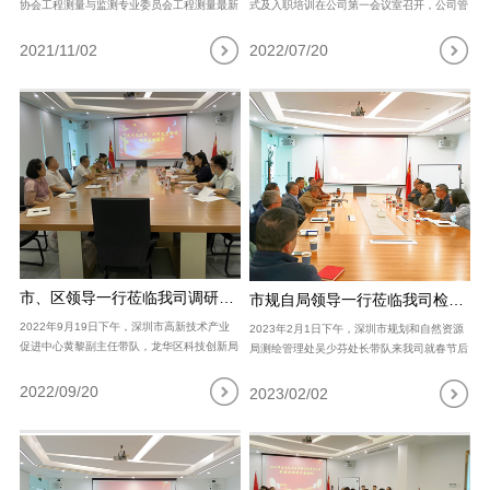
协会工程测量与监测专业委员会工程测量最新
式及入职培训在公司第一会议室召开，公司管
GIS技术交流会在工勘大厦11楼多功能厅举
理层、各职能部门、专业公司及新员工等近
行。本次技术交流会由副主任委员郭清同志主
30余人参加。 欢迎会上，公司总经理王双龙
2021/11/02
2022/07/20
持，16家单位共78名技术员参..
首先致欢迎词，对新员工加入深综勘这..
市、区领导一行莅临我司调研指导
市规自局领导一行莅临我司检查安全生产工作
2022年9月19日下午，深圳市高新技术产业
2023年2月1日下午，深圳市规划和自然资源
促进中心黄黎副主任带队，龙华区科技创新局
局测绘管理处吴少芬处长带队来我司就春节后
副局长朱小宁一行来我司调研指导，与我司总
测绘安全生产工作进行检查和指导，并就测绘
经理王双龙、副总经理张先亮、郝埃俊、财务
行业，尤其是地理信息产业的发展动向进行了
2022/09/20
2023/02/02
总监蔡阳虹举行亲切座谈。 朱小宁副..
深入的交流，我司王双龙总经理携经营..