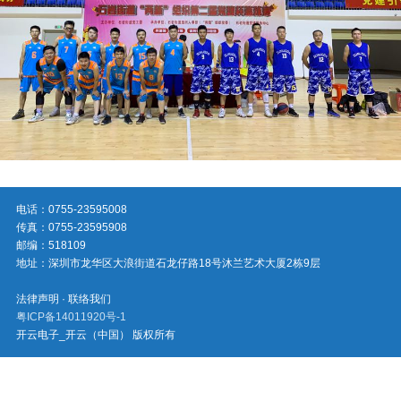
电话：0755-23595008
传真：0755-23595908
邮编：518109
地址：深圳市龙华区大浪街道石龙仔路18号沐兰艺术大厦2栋9层
法律声明 · 联络我们
粤ICP备14011920号-1
开云电子_开云（中国） 版权所有