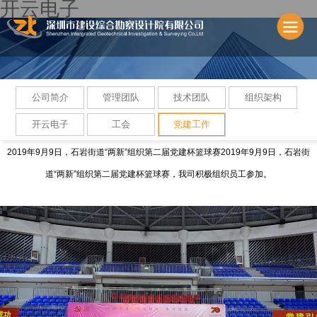
开云电子
公司简介
管理团队
技术团队
组织架构
开云电子
工会
党建工作
2019年9月9日，石岩街道“两新”组织第二届党建杯篮球赛
2019年9月9日，石岩街
道“两新”组织第二届党建杯篮球赛，我司积极组织员工参加。